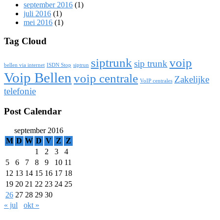
september 2016
(1)
juli 2016
(1)
mei 2016
(1)
Tag Cloud
siptrunk
voip
sip trunk
bellen via internet
ISDN Stop
siptrun
Voip Bellen
voip centrale
Zakelijke
VoIP centrales
telefonie
Post Calendar
september 2016
M
D
W
D
V
Z
Z
1
2
3
4
5
6
7
8
9
10
11
12
13
14
15
16
17
18
19
20
21
22
23
24
25
26
27
28
29
30
« jul
okt »