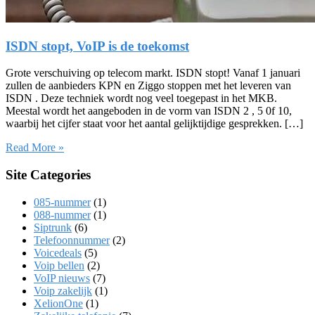
ISDN stopt, VoIP is de toekomst
Grote verschuiving op telecom markt. ISDN stopt! Vanaf 1 januari
zullen de aanbieders KPN en Ziggo stoppen met het leveren van
ISDN . Deze techniek wordt nog veel toegepast in het MKB.
Meestal wordt het aangeboden in de vorm van ISDN 2 , 5 0f 10,
waarbij het cijfer staat voor het aantal gelijktijdige gesprekken. […]
Read More »
Site Categories
085-nummer
(1)
088-nummer
(1)
Siptrunk
(6)
Telefoonnummer
(2)
Voicedeals
(5)
Voip bellen
(2)
VoIP nieuws
(7)
Voip zakelijk
(1)
XelionOne
(1)