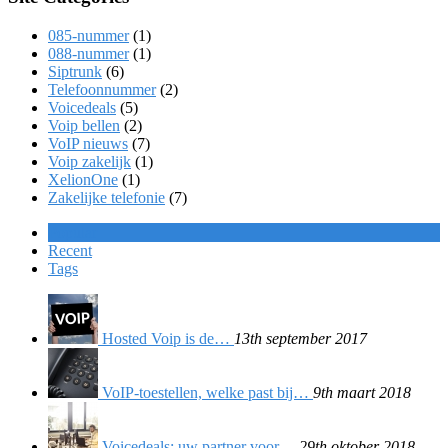
085-nummer
(1)
088-nummer
(1)
Siptrunk
(6)
Telefoonnummer
(2)
Voicedeals
(5)
Voip bellen
(2)
VoIP nieuws
(7)
Voip zakelijk
(1)
XelionOne
(1)
Zakelijke telefonie
(7)
Popular
Recent
Tags
Hosted Voip is de…
13th september 2017
VoIP-toestellen, welke past bij…
9th maart 2018
Voicedeals; uw partner voor…
29th oktober 2018