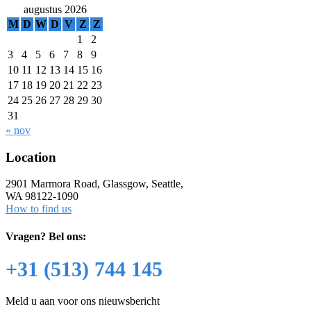
augustus 2026
M
D
W
D
V
Z
Z
1
2
3
4
5
6
7
8
9
10
11
12
13
14
15
16
17
18
19
20
21
22
23
24
25
26
27
28
29
30
31
« nov
Location
2901 Marmora Road, Glassgow, Seattle,
WA 98122-1090
How to find us
Vragen?
Bel ons:
+31 (513) 744 145
Meld u aan voor ons nieuwsbericht