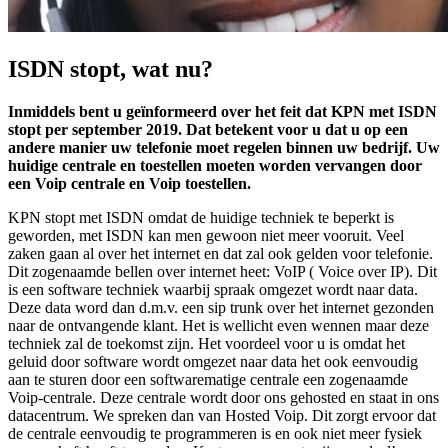
ISDN stopt, wat nu?
Inmiddels bent u geïnformeerd over het feit dat KPN met ISDN
stopt per september 2019. Dat betekent voor u dat u op een
andere manier uw telefonie moet regelen binnen uw bedrijf. Uw
huidige centrale en toestellen moeten worden vervangen door
een Voip centrale en Voip toestellen.
KPN stopt met ISDN omdat de huidige techniek te beperkt is
geworden, met ISDN kan men gewoon niet meer vooruit. Veel
zaken gaan al over het internet en dat zal ook gelden voor telefonie.
Dit zogenaamde bellen over internet heet: VoIP ( Voice over IP). Dit
is een software techniek waarbij spraak omgezet wordt naar data.
Deze data word dan d.m.v. een sip trunk over het internet gezonden
naar de ontvangende klant. Het is wellicht even wennen maar deze
techniek zal de toekomst zijn. Het voordeel voor u is omdat het
geluid door software wordt omgezet naar data het ook eenvoudig
aan te sturen door een softwarematige centrale een zogenaamde
Voip-centrale. Deze centrale wordt door ons gehosted en staat in ons
datacentrum. We spreken dan van Hosted Voip. Dit zorgt ervoor dat
de centrale eenvoudig te programmeren is en ook niet meer fysiek